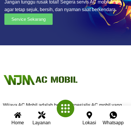
Jangan tunggu rusak total! Segera servis AC mobil Anda
agar tetap sejuk, bersih, dan nyaman saat berkendara.
Service Sekarang
Wijaya AC Mobil adalah bengkel spesialis AC mobil yang
telah berpengalaman lebih dari 30 tahun. Kami berkomitmen
memberikan layanan terbaik dengan teknisi profesional,
Home
Layanan
Lokasi
Whatsapp
peralatan modern, dan garansi untuk setiap pengerjaan.