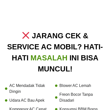
JARANG CEK &
SERVICE AC MOBIL? HATI-
HATI
MASALAH
INI BISA
MUNCUL!
AC Mendadak Tidak
Blower AC Lemah
Dingin
Freon Bocor Tanpa
Udara AC Bau Apek
Disadari
Kompresor AC Cepat
Konsumsi BBM Boros