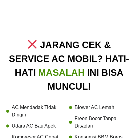
JARANG CEK &
SERVICE AC MOBIL? HATI-
HATI
MASALAH
INI BISA
MUNCUL!
AC Mendadak Tidak
Blower AC Lemah
Dingin
Freon Bocor Tanpa
Udara AC Bau Apek
Disadari
Kompresor AC Cepat
Konsumsi BBM Boros