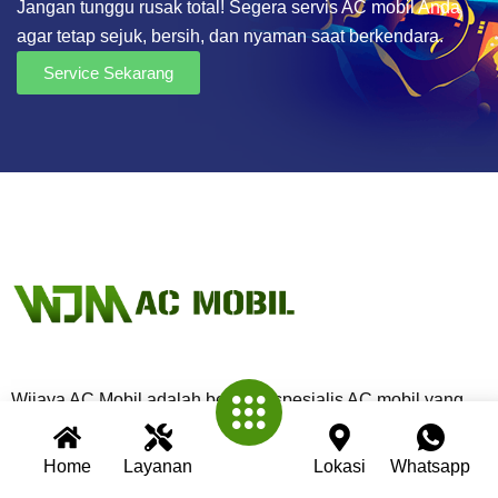
Jangan tunggu rusak total! Segera servis AC mobil Anda
agar tetap sejuk, bersih, dan nyaman saat berkendara.
Service Sekarang
Wijaya AC Mobil adalah bengkel spesialis AC mobil yang
telah berpengalaman lebih dari 30 tahun. Kami berkomitmen
memberikan layanan terbaik dengan teknisi profesional,
Home
Layanan
Lokasi
Whatsapp
peralatan modern, dan garansi untuk setiap pengerjaan.