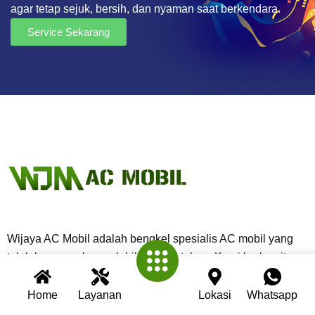
agar tetap sejuk, bersih, dan nyaman saat berkendara.
Service Sekarang
Wijaya AC Mobil adalah bengkel spesialis AC mobil yang
telah berpengalaman lebih dari 30 tahun. Kami berkomitmen
memberikan layanan terbaik dengan teknisi profesional,
peralatan modern, dan garansi untuk setiap pengerjaan.
Home
Layanan
Lokasi
Whatsapp