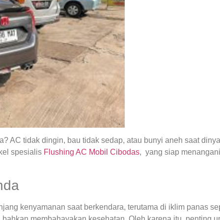
 AC tidak dingin, bau tidak sedap, atau bunyi aneh saat din
el spesialis
Flushing AC Mobil Cibodas
, yang siap menangani
nda
ng kenyamanan saat berkendara, terutama di iklim panas seper
 bahkan membahayakan kesehatan. Oleh karena itu, penting u