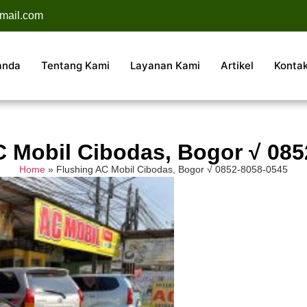
mail.com
anda
Tentang Kami
Layanan Kami
Artikel
Konta
C Mobil Cibodas, Bogor √ 085
Home
»
Flushing AC Mobil Cibodas, Bogor √ 0852-8058-0545