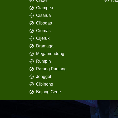
Ciawi
Ra
Ciampea
Cisarua
Cibodas
Ciomas
Cijeruk
Dramaga
Megamendung
Rumpin
Parung Panjang
Jonggol
Cibinong
Bojong Gede