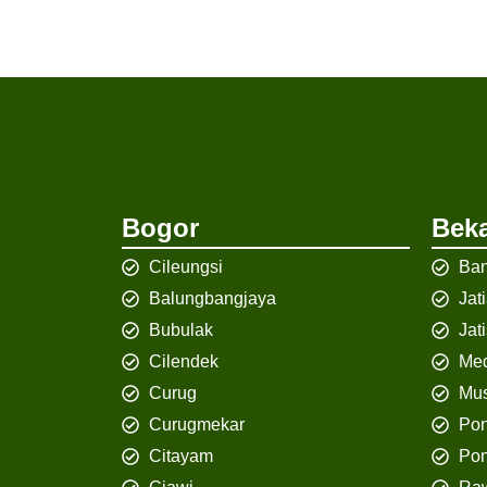
Bogor
Beka
Cileungsi
Ban
Balungbangjaya
Jat
Bubulak
Jat
Cilendek
Med
Curug
Mus
Curugmekar
Po
Citayam
Pon