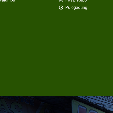
walumbu
Pasar Rebo
Pulogadung