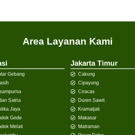
Area Layanan Kami
si
Jakarta Timur
tar Gebang
Cakung
iasih
Cipayung
isampurna
Ciracas
an Satria
Duren Sawit
tika Jaya
Kramatjati
ndok Gede
Makasar
dok Melati
Matraman