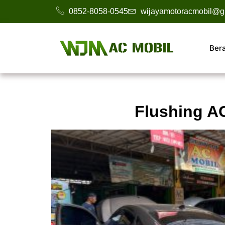
0852-8058-0545
wijayamotoracmobil@g
Ber
Flushing A