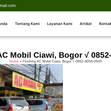
mail.com
anda
Tentang Kami
Layanan Kami
Artikel
Konta
AC Mobil Ciawi, Bogor √ 0852
Home
»
Flushing AC Mobil Ciawi, Bogor √ 0852-8058-0545