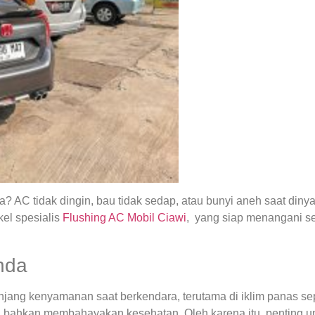
 AC tidak dingin, bau tidak sedap, atau bunyi aneh saat din
el spesialis
Flushing AC Mobil Ciawi
, yang siap menangani s
nda
ng kenyamanan saat berkendara, terutama di iklim panas seper
 bahkan membahayakan kesehatan. Oleh karena itu, penting u