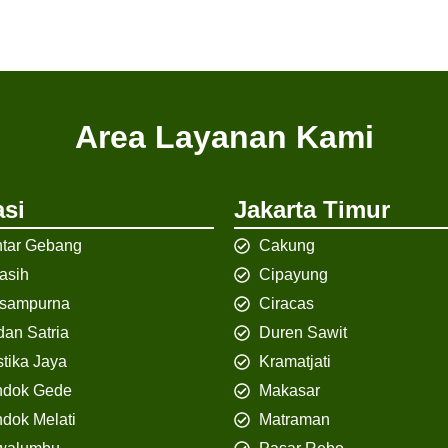
Area Layanan Kami
si
Jakarta Timur
tar Gebang
Cakung
iasih
Cipayung
isampurna
Ciracas
an Satria
Duren Sawit
tika Jaya
Kramatjati
ndok Gede
Makasar
dok Melati
Matraman