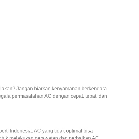
yalakan? Jangan biarkan kenyamanan berkendara
egala permasalahan AC dengan cepat, tepat, dan
ti Indonesia. AC yang tidak optimal bisa
ntuk melakukan perawatan dan perbaikan AC