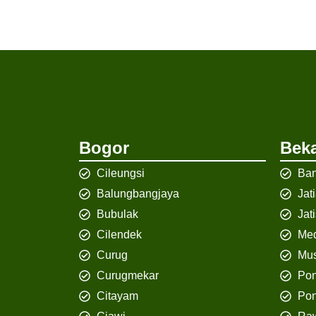
Bogor
Beka
Cileungsi
Ban
Balungbangjaya
Jat
Bubulak
Jat
Cilendek
Med
Curug
Mus
Curugmekar
Po
Citayam
Pon