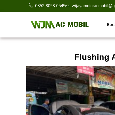
0852-8058-0545
wijayamotoracmobil@g
Ber
Flushing 