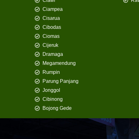
Ciawi
Ra
Ciampea
Cisarua
Cibodas
Ciomas
Cijeruk
Dramaga
Megamendung
Rumpin
Parung Panjang
Jonggol
Cibinong
Bojong Gede