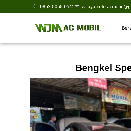
0852-8058-0545
wijayamotoracmobil@g
Ber
Bengkel Spes