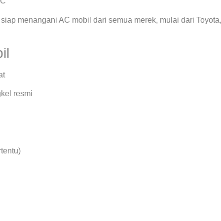
AC
siap menangani AC mobil dari semua merek, mulai dari Toyota
il
at
kel resmi
rtentu)
.