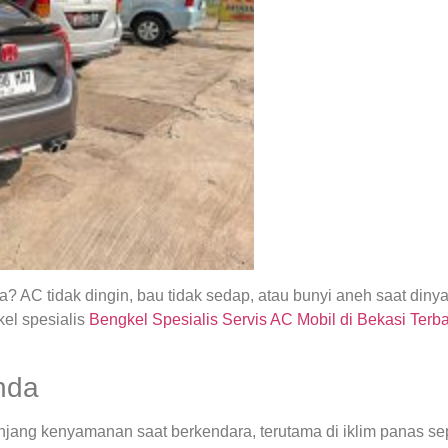
 AC tidak dingin, bau tidak sedap, atau bunyi aneh saat din
el spesialis
Bengkel Spesialis Servis AC Mobil di Bekasi Terb
nda
ng kenyamanan saat berkendara, terutama di iklim panas seper