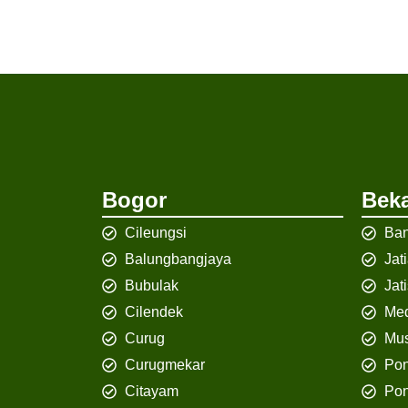
Bogor
Beka
Cileungsi
Ban
Balungbangjaya
Jat
Bubulak
Jat
Cilendek
Med
Curug
Mus
Curugmekar
Po
Citayam
Pon