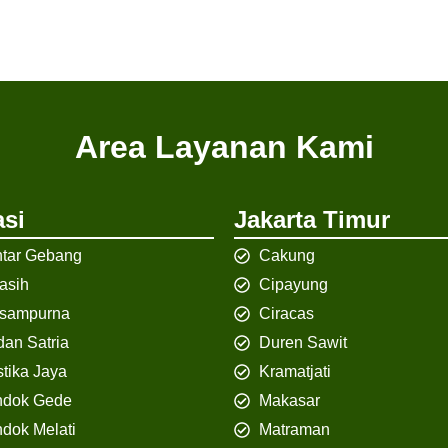
Area Layanan Kami
si
Jakarta Timur
tar Gebang
Cakung
iasih
Cipayung
isampurna
Ciracas
an Satria
Duren Sawit
tika Jaya
Kramatjati
ndok Gede
Makasar
dok Melati
Matraman