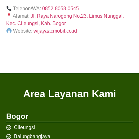
Telepon/WA:
0852-8058-0545
Alamat:
Jl. Raya Narogong No.23, Limus Nunggal,
Kec. Cileungsi, Kab. Bogor
Website:
wijayaacmobil.co.id
Area Layanan Kami
Bogor
Cileungsi
Balungbangjaya