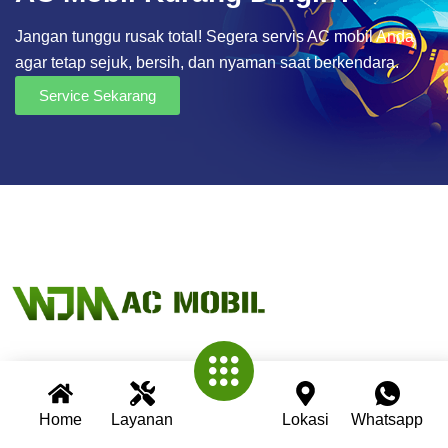
Jangan tunggu rusak total! Segera servis AC mobil Anda
agar tetap sejuk, bersih, dan nyaman saat berkendara.
Service Sekarang
Wijaya AC Mobil adalah bengkel spesialis AC mobil yang
telah berpengalaman lebih dari 30 tahun. Kami berkomitmen
Home
Layanan
Lokasi
Whatsapp
memberikan layanan terbaik dengan teknisi profesional,