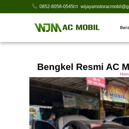
0852-8058-0545
wijayamotoracmobil@g
Ber
Bengkel Resmi AC Mo
Hom