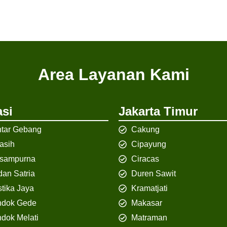
Area Layanan Kami
si
Jakarta Timur
tar Gebang
Cakung
iasih
Cipayung
isampurna
Ciracas
an Satria
Duren Sawit
tika Jaya
Kramatjati
ndok Gede
Makasar
dok Melati
Matraman