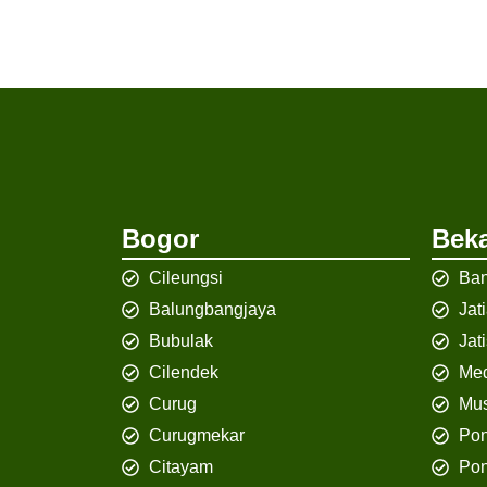
Bogor
Beka
Cileungsi
Ban
Balungbangjaya
Jat
Bubulak
Jat
Cilendek
Med
Curug
Mus
Curugmekar
Po
Citayam
Pon