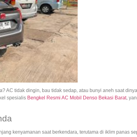
 AC tidak dingin, bau tidak sedap, atau bunyi aneh saat din
el spesialis
Bengkel Resmi AC Mobil Denso Bekasi Barat
, ya
nda
ng kenyamanan saat berkendara, terutama di iklim panas seper