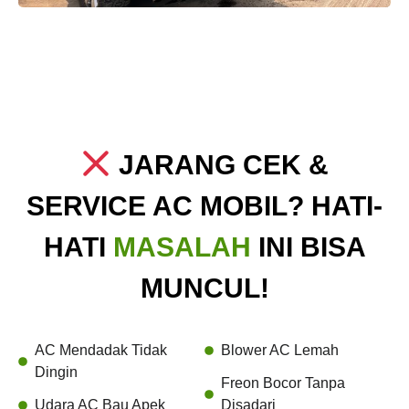
JARANG CEK &
SERVICE AC MOBIL? HATI-
HATI
MASALAH
INI BISA
MUNCUL!
AC Mendadak Tidak
Blower AC Lemah
Dingin
Freon Bocor Tanpa
Udara AC Bau Apek
Disadari