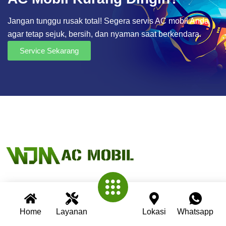
Jangan tunggu rusak total! Segera servis AC mobil Anda
agar tetap sejuk, bersih, dan nyaman saat berkendara.
Service Sekarang
Wijaya AC Mobil adalah bengkel spesialis AC mobil yang
Home
Layanan
Lokasi
Whatsapp
telah berpengalaman lebih dari 30 tahun. Kami berkomitmen
memberikan layanan terbaik dengan teknisi profesional,