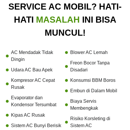
SERVICE AC MOBIL? HATI-
HATI
MASALAH
INI BISA
MUNCUL!
AC Mendadak Tidak
Blower AC Lemah
Dingin
Freon Bocor Tanpa
Udara AC Bau Apek
Disadari
Kompresor AC Cepat
Konsumsi BBM Boros
Rusak
Embun di Dalam Mobil
Evaporator dan
Biaya Servis
Kondensor Tersumbat
Membengkak
Kipas AC Rusak
Risiko Korsleting di
Sistem AC Bunyi Berisik
Sistem AC