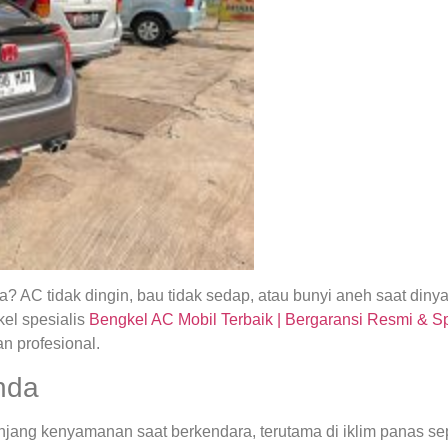
 AC tidak dingin, bau tidak sedap, atau bunyi aneh saat din
el spesialis
Bengkel AC Mobil Terbaik | Bergaransi Resmi & S
n profesional.
nda
ng kenyamanan saat berkendara, terutama di iklim panas seper