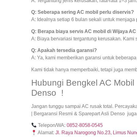
A: Tergantung jenis kerusakan, rata-rata 1–3 jam
Q: Seberapa sering AC mobil perlu diservis?
A: Idealnya setiap 6 bulan sekali untuk menjag
Q: Berapa biaya servis AC mobil di Wijaya AC
A: Biaya bervariasi tergantung kerusakan. Kami
Q: Apakah tersedia garansi?
A: Ya, kami memberikan garansi untuk beberapa j
Kami tidak hanya memperbaiki, tetapi juga mem
Hubungi Bengkel AC Mobil B
Denso !
Jangan tunggu sampai AC rusak total. Percayak
| Bergaransi Resmi & Sparepart Asli Denso juga 
Telepon/WA:
0852-8058-0545
Alamat:
Jl. Raya Narogong No.23, Limus Nung