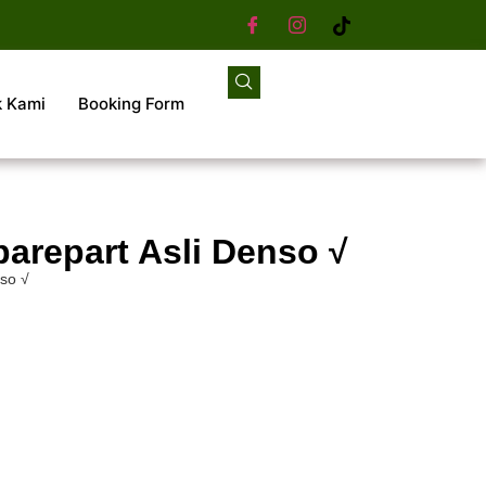
k Kami
Booking Form
parepart Asli Denso √
nso √