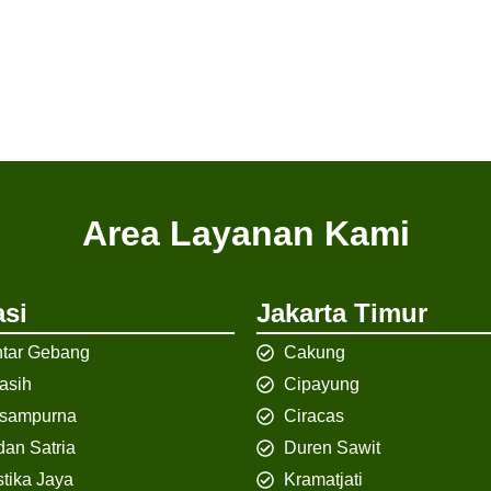
Area Layanan Kami
si
Jakarta Timur
tar Gebang
Cakung
iasih
Cipayung
isampurna
Ciracas
an Satria
Duren Sawit
tika Jaya
Kramatjati