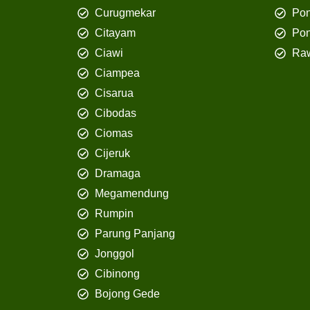
Curugmekar
Po
Citayam
Pon
Ciawi
Ra
Ciampea
Cisarua
Cibodas
Ciomas
Cijeruk
Dramaga
Megamendung
Rumpin
Parung Panjang
Jonggol
Cibinong
Bojong Gede