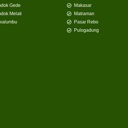
ndok Gede
Makasar
dok Melati
Matraman
walumbu
Pasar Rebo
Pulogadung