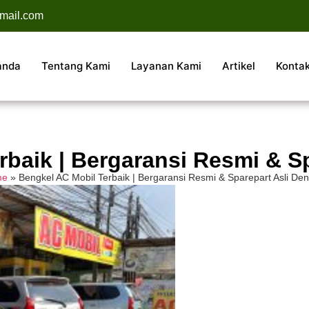
mail.com
anda
Tentang Kami
Layanan Kami
Artikel
Konta
baik | Bergaransi Resmi & S
me
»
Bengkel AC Mobil Terbaik | Bergaransi Resmi & Sparepart Asli De