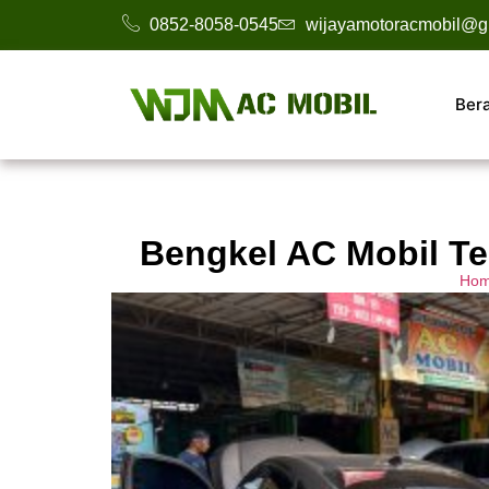
0852-8058-0545
wijayamotoracmobil@g
Ber
Bengkel AC Mobil Ter
Ho