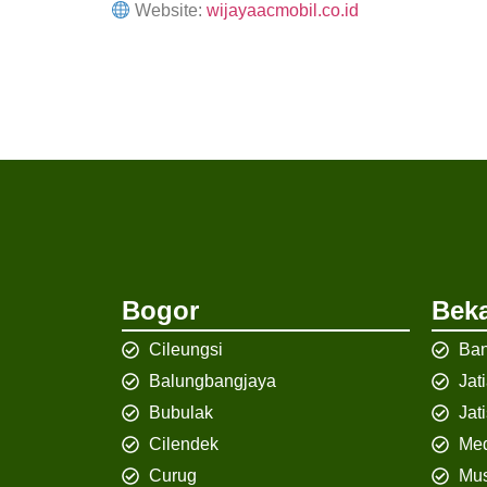
Website:
wijayaacmobil.co.id
Bogor
Beka
Cileungsi
Ban
Balungbangjaya
Jat
Bubulak
Jat
Cilendek
Med
Curug
Mus