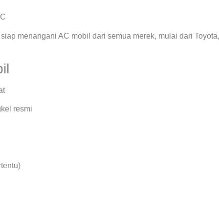
AC
siap menangani AC mobil dari semua merek, mulai dari Toyota
il
at
kel resmi
rtentu)