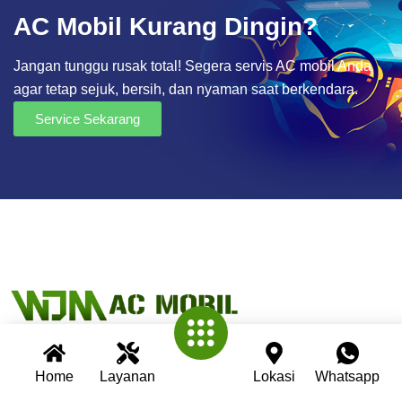
AC Mobil Kurang Dingin?
Jangan tunggu rusak total! Segera servis AC mobil Anda
agar tetap sejuk, bersih, dan nyaman saat berkendara.
Service Sekarang
Home
Layanan
Lokasi
Whatsapp
Wijaya AC Mobil adalah bengkel spesialis AC mobil yang