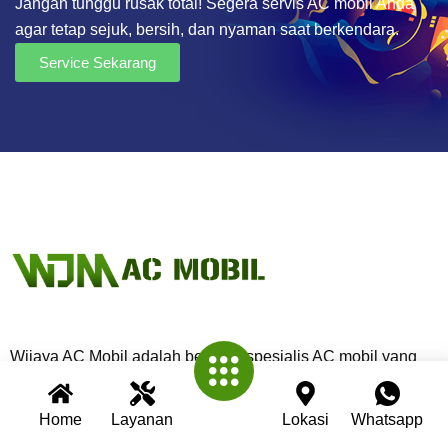
Jangan tunggu rusak total! Segera servis AC mobil Anda
agar tetap sejuk, bersih, dan nyaman saat berkendara.
Service Sekarang
Wijaya AC Mobil adalah bengkel spesialis AC mobil yang
telah berpengalaman lebih dari 30 tahun. Kami berkomitmen
memberikan layanan terbaik dengan teknisi profesional,
Home
Layanan
Lokasi
Whatsapp
peralatan modern, dan garansi untuk setiap pengerjaan.