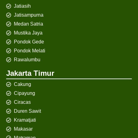
Jatiasih
Jatisampurna
Medan Satria
Mustika Jaya
Pondok Gede
Pondok Melati
Rawalumbu
Jakarta Timur
Cakung
Cipayung
Ciracas
Duren Sawit
Kramatjati
Makasar
Matraman