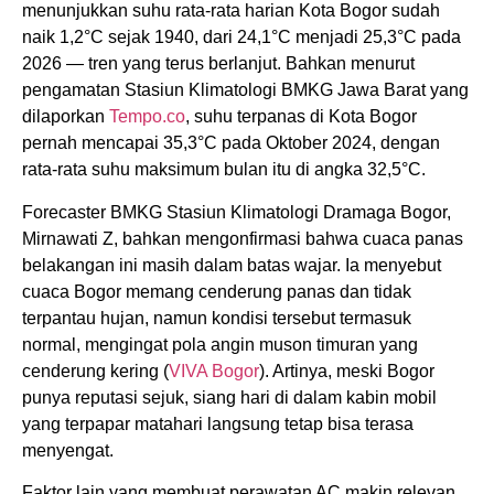
menunjukkan suhu rata-rata harian Kota Bogor sudah
naik 1,2°C sejak 1940, dari 24,1°C menjadi 25,3°C pada
2026 — tren yang terus berlanjut. Bahkan menurut
pengamatan Stasiun Klimatologi BMKG Jawa Barat yang
dilaporkan
Tempo.co
, suhu terpanas di Kota Bogor
pernah mencapai 35,3°C pada Oktober 2024, dengan
rata-rata suhu maksimum bulan itu di angka 32,5°C.
Forecaster BMKG Stasiun Klimatologi Dramaga Bogor,
Mirnawati Z, bahkan mengonfirmasi bahwa cuaca panas
belakangan ini masih dalam batas wajar. Ia menyebut
cuaca Bogor memang cenderung panas dan tidak
terpantau hujan, namun kondisi tersebut termasuk
normal, mengingat pola angin muson timuran yang
cenderung kering (
VIVA Bogor
). Artinya, meski Bogor
punya reputasi sejuk, siang hari di dalam kabin mobil
yang terpapar matahari langsung tetap bisa terasa
menyengat.
Faktor lain yang membuat perawatan AC makin relevan