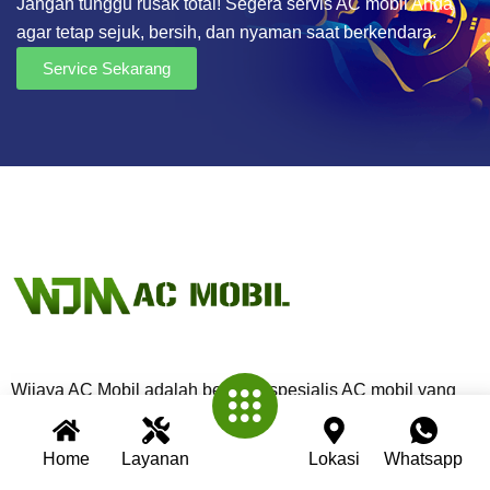
Jangan tunggu rusak total! Segera servis AC mobil Anda
agar tetap sejuk, bersih, dan nyaman saat berkendara.
Service Sekarang
Wijaya AC Mobil adalah bengkel spesialis AC mobil yang
telah berpengalaman lebih dari 30 tahun. Kami berkomitmen
memberikan layanan terbaik dengan teknisi profesional,
Home
Layanan
Lokasi
Whatsapp
peralatan modern, dan garansi untuk setiap pengerjaan.