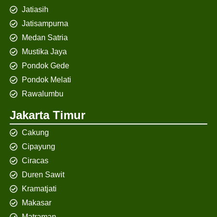
Jatiasih
Jatisampurna
Medan Satria
Mustika Jaya
Pondok Gede
Pondok Melati
Rawalumbu
Jakarta Timur
Cakung
Cipayung
Ciracas
Duren Sawit
Kramatjati
Makasar
Matraman