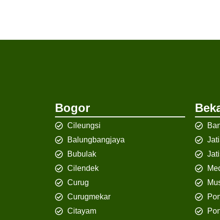
Bogor
Beka
Cileungsi
Ban
Balungbangjaya
Jat
Bubulak
Jat
Cilendek
Med
Curug
Mus
Curugmekar
Po
Citayam
Pon