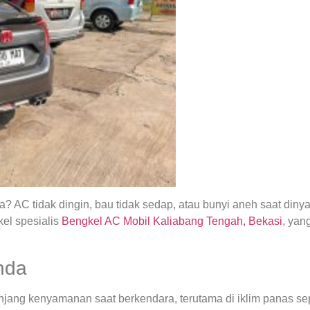
 AC tidak dingin, bau tidak sedap, atau bunyi aneh saat din
el spesialis
Bengkel AC Mobil Kaliabang Tengah, Bekasi
, yan
nda
ng kenyamanan saat berkendara, terutama di iklim panas seper