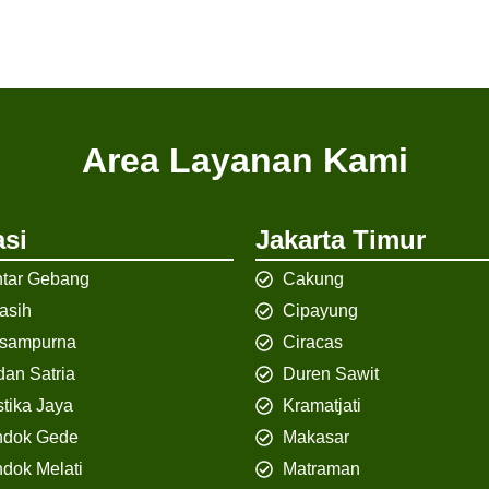
Area Layanan Kami
si
Jakarta Timur
tar Gebang
Cakung
iasih
Cipayung
isampurna
Ciracas
an Satria
Duren Sawit
tika Jaya
Kramatjati
ndok Gede
Makasar
dok Melati
Matraman