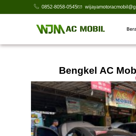
0852-8058-0545
wijayamotoracmobil@g
Ber
Bengkel AC Mobi