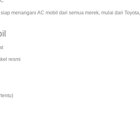
AC
siap menangani AC mobil dari semua merek, mulai dari Toyota
il
at
kel resmi
rtentu)
.