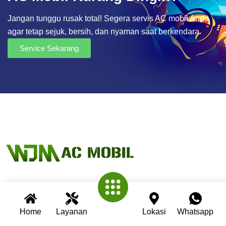
Jangan tunggu rusak total! Segera servis AC mobil Anda
agar tetap sejuk, bersih, dan nyaman saat berkendara.
Service Sekarang
Wijaya AC Mobil adalah bengkel spesialis AC mobil yang
telah berpengalaman lebih dari 30 tahun. Kami berkomitmen
Home
Layanan
Lokasi
Whatsapp
memberikan layanan terbaik dengan teknisi profesional,