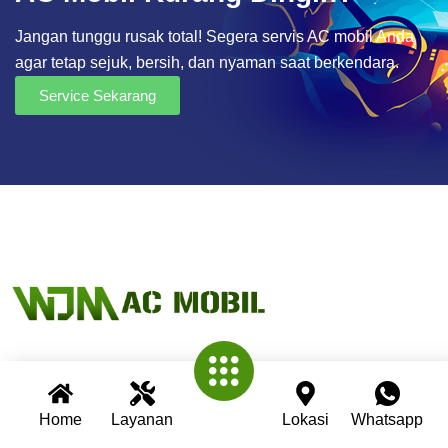
Jangan tunggu rusak total! Segera servis AC mobil Anda
agar tetap sejuk, bersih, dan nyaman saat berkendara.
Service Sekarang
Wijaya AC Mobil adalah bengkel spesialis AC mobil yang
telah berpengalaman lebih dari 30 tahun. Kami berkomitmen
Home
Layanan
Lokasi
Whatsapp
memberikan layanan terbaik dengan teknisi profesional,