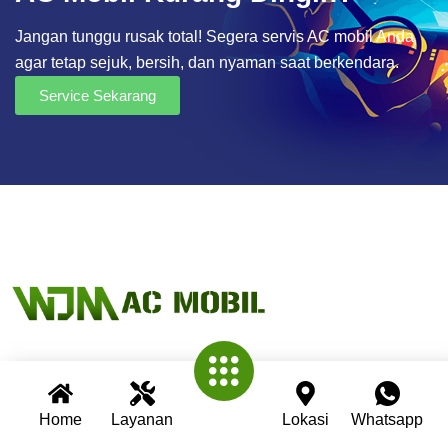
Jangan tunggu rusak total! Segera servis AC mobil Anda
agar tetap sejuk, bersih, dan nyaman saat berkendara.
Service Sekarang
Wijaya AC Mobil adalah bengkel spesialis AC mobil yang
telah berpengalaman lebih dari 30 tahun. Kami berkomitmen
Home
Layanan
Lokasi
Whatsapp
memberikan layanan terbaik dengan teknisi profesional,