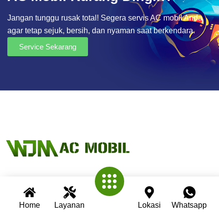
Jangan tunggu rusak total! Segera servis AC mobil Anda
agar tetap sejuk, bersih, dan nyaman saat berkendara.
Service Sekarang
Wijaya AC Mobil adalah bengkel spesialis AC mobil yang
telah berpengalaman lebih dari 30 tahun. Kami berkomitmen
Home
Layanan
Lokasi
Whatsapp
memberikan layanan terbaik dengan teknisi profesional,