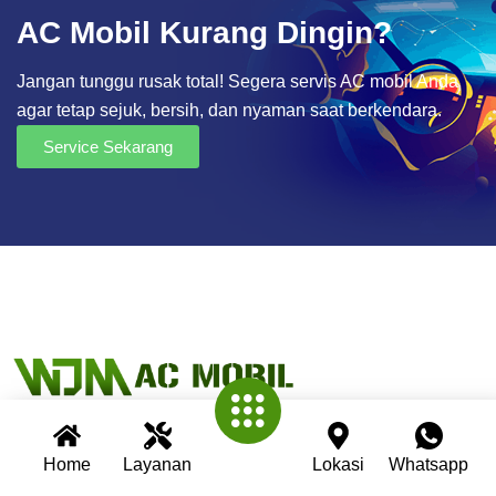
AC Mobil Kurang Dingin?
Jangan tunggu rusak total! Segera servis AC mobil Anda
agar tetap sejuk, bersih, dan nyaman saat berkendara.
Service Sekarang
Home
Layanan
Lokasi
Whatsapp
Wijaya AC Mobil adalah bengkel spesialis AC mobil yang