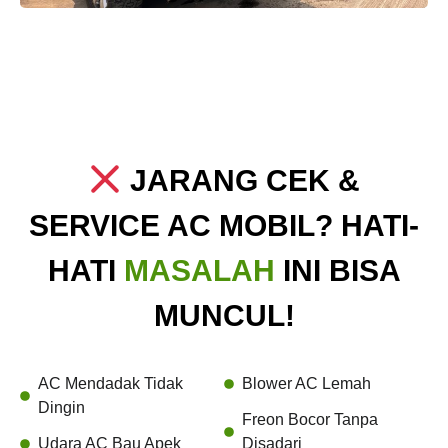
JARANG CEK &
SERVICE AC MOBIL? HATI-
HATI
MASALAH
INI BISA
MUNCUL!
AC Mendadak Tidak
Blower AC Lemah
Dingin
Freon Bocor Tanpa
Udara AC Bau Apek
Disadari