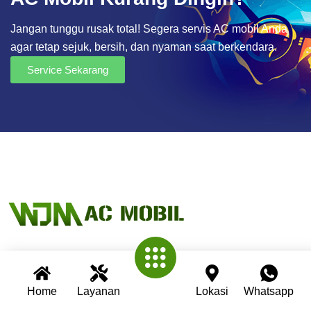
Jangan tunggu rusak total! Segera servis AC mobil Anda
agar tetap sejuk, bersih, dan nyaman saat berkendara.
Service Sekarang
Wijaya AC Mobil adalah bengkel spesialis AC mobil yang
Home
Layanan
Lokasi
Whatsapp
telah berpengalaman lebih dari 30 tahun. Kami berkomitmen
memberikan layanan terbaik dengan teknisi profesional,