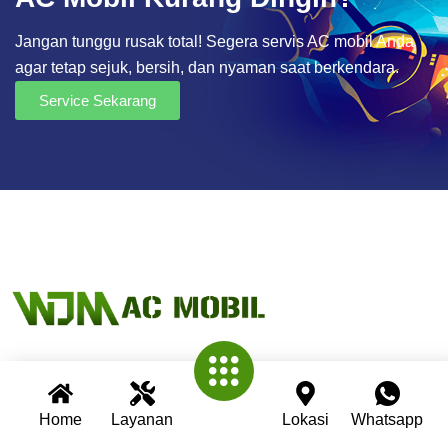
Jangan tunggu rusak total! Segera servis AC mobil Anda
agar tetap sejuk, bersih, dan nyaman saat berkendara.
Service Sekarang
Wijaya AC Mobil adalah bengkel spesialis AC mobil yang
Home
Layanan
Lokasi
Whatsapp
telah berpengalaman lebih dari 30 tahun. Kami berkomitmen
memberikan layanan terbaik dengan teknisi profesional,