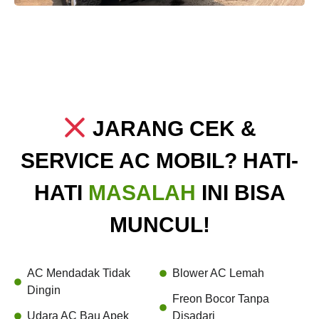
JARANG CEK &
SERVICE AC MOBIL? HATI-
HATI
MASALAH
INI BISA
MUNCUL!
AC Mendadak Tidak
Blower AC Lemah
Dingin
Freon Bocor Tanpa
Udara AC Bau Apek
Disadari