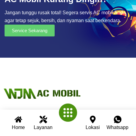
Jangan tunggu rusak total! Segera servis AC mobil Anda
agar tetap sejuk, bersih, dan nyaman saat berkendara.
Service Sekarang
Wijaya AC Mobil adalah bengkel spesialis AC mobil yang
Home
Layanan
Lokasi
Whatsapp
telah berpengalaman lebih dari 30 tahun. Kami berkomitmen
memberikan layanan terbaik dengan teknisi profesional,