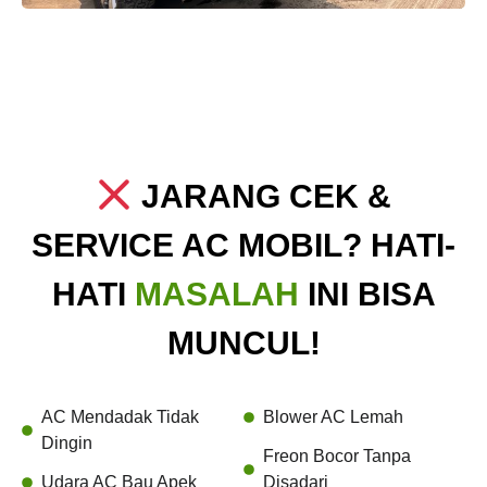
JARANG CEK &
SERVICE AC MOBIL? HATI-
HATI
MASALAH
INI BISA
MUNCUL!
AC Mendadak Tidak
Blower AC Lemah
Dingin
Freon Bocor Tanpa
Udara AC Bau Apek
Disadari